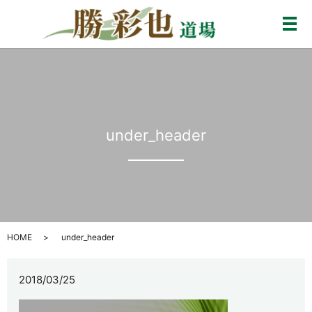
メ
under_header
HOME
under_header
2018/03/25