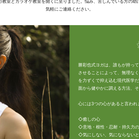
ガ教室とカラオケ教室を開くに至りました。悩み、苦しんでいる方の助
気軽にご連絡ください。
勝彩也式ヨガは、誰もが持って
させることによって、無理なく
を力ずくで抑え込む現代医学だ
面から健やかに調える方法、そ
心には3つの心があると言われ
◇癒しの心
◇意地・根性・忍耐・持久力
◇気にしない、気にならない