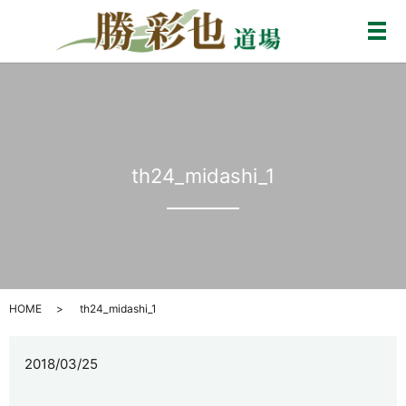
メ
th24_midashi_1
HOME
th24_midashi_1
2018/03/25