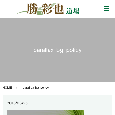
メ
parallax_bg_policy
HOME
parallax_bg_policy
2018/03/25