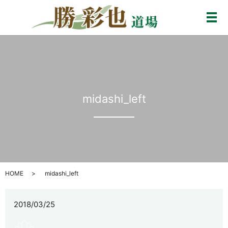
メ
midashi_left
HOME
midashi_left
2018/03/25