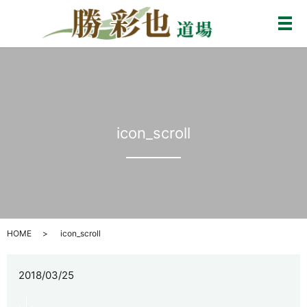
メ
icon_scroll
HOME
icon_scroll
2018/03/25