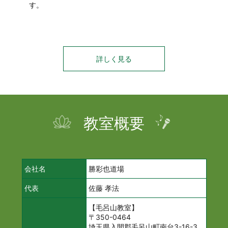
す。
詳しく見る
教室概要
会社名
勝彩也道場
代表
佐藤 孝法
【毛呂山教室】
〒350-0464
埼玉県入間郡毛呂山町南台3-16-3