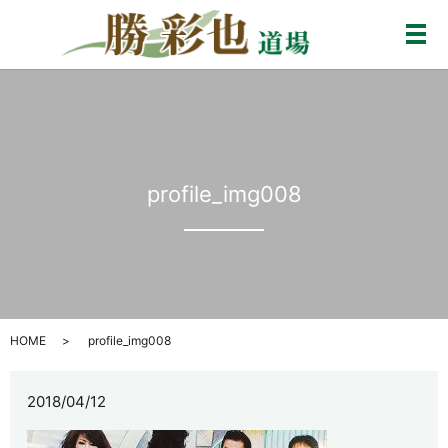
メ
profile_img008
HOME
profile_img008
2018/04/12