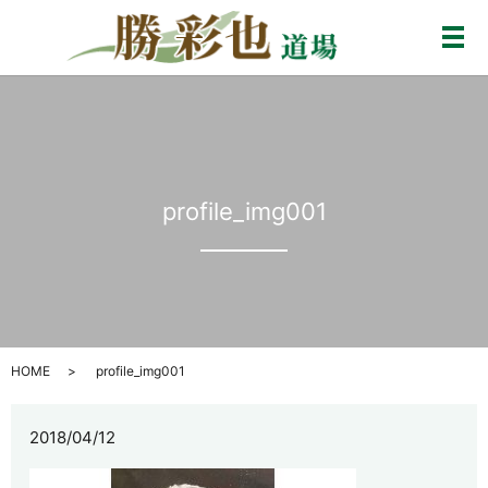
メ
profile_img001
HOME
profile_img001
2018/04/12