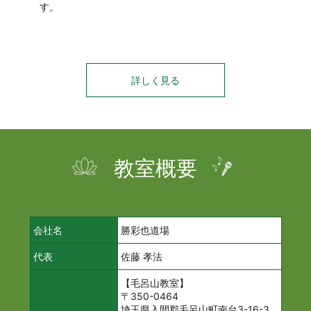
す。
詳しく見る
教室概要
会社名
勝彩也道場
代表
佐藤 孝法
【毛呂山教室】
〒350-0464
埼玉県入間郡毛呂山町南台3-16-3